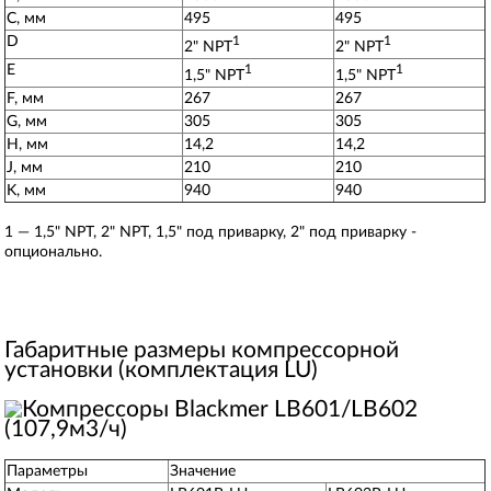
C, мм
495
495
D
1
1
2" NPT
2" NPT
E
1
1
1,5" NPT
1,5" NPT
F, мм
267
267
G, мм
305
305
H, мм
14,2
14,2
J, мм
210
210
K, мм
940
940
1 — 1,5" NPT, 2" NPT, 1,5" под приварку, 2" под приварку -
опционально.
Габаритные размеры компрессорной
установки (комплектация LU)
Параметры
Значение