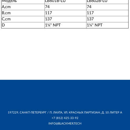
Модель
LB601B-LU
LB602B-LU
A,cm
74
74
B,cm
117
117
C,cm
137
137
D
1¼" NPT
1¼" NPT
197229, САНКТ-ПЕТЕРБУРГ / П. ЛАХТА, УЛ. КРАСНЫХ ПАРТИЗАН, Д. 10 ЛИТЕР А
+7 (812) 425-33-92
INFO@BLACKMER.TECH