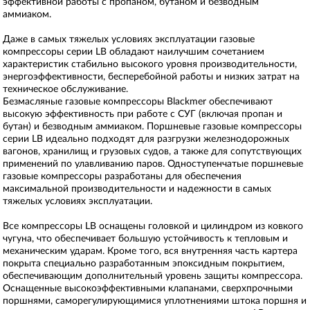
эффективной работы с пропаном, бутаном и безводным
аммиаком.
Даже в самых тяжелых условиях эксплуатации газовые
компрессоры серии LB обладают наилучшим сочетанием
характеристик стабильно высокого уровня производительности,
энергоэффективности, бесперебойной работы и низких затрат на
техническое обслуживание.
Безмасляные газовые компрессоры Blackmer обеспечивают
высокую эффективность при работе с СУГ (включая пропан и
бутан) и безводным аммиаком. Поршневые газовые компрессоры
серии LB идеально подходят для разгрузки железнодорожных
вагонов, хранилищ и грузовых судов, а также для сопутствующих
применений по улавливанию паров. Одноступенчатые поршневые
газовые компрессоры разработаны для обеспечения
максимальной производительности и надежности в самых
тяжелых условиях эксплуатации.
Все компрессоры LB оснащены головкой и цилиндром из ковкого
чугуна, что обеспечивает большую устойчивость к тепловым и
механическим ударам. Кроме того, вся внутренняя часть картера
покрыта специально разработанным эпоксидным покрытием,
обеспечивающим дополнительный уровень защиты компрессора.
Оснащенные высокоэффективными клапанами, сверхпрочными
поршнями, саморегулирующимися уплотнениями штока поршня и