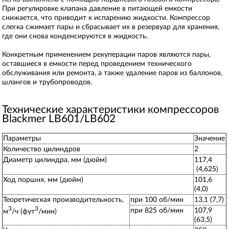
При регулировке клапана давление в питающей емкости
снижается, что приводит к испарению жидкости. Компрессор
слегка сжимает пары и сбрасывает их в резервуар для хранения,
где они снова конденсируются в жидкость.
Конкретным применением рекуперации паров являются пары,
оставшиеся в емкости перед проведением технического
обслуживания или ремонта, а также удаление паров из баллонов,
шлангов и трубопроводов.
Технические характеристики компрессоров
Blackmer LB601/LB602
Параметры
Значение
Количество цилиндров
2
Диаметр цилиндра, мм (дюйм)
117,4
(4,625)
Ход поршня, мм (дюйм)
101,6
(4,0)
Теоретическая производительность,
при 100 об/мин
13,1 (7,7)
3
3
при 825 об/мин
107,9
м
/ч (фут
/мин)
(63,5)