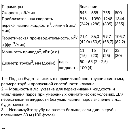
Параметры
Значение
Скорость, об/мин
545
655
755
800
Приблизительная скорость
916
1090
1268
1344
(242)
(288)
(335)
(355)
1
перекачивания жидкости
, л/мин (гал./
мин)
71,4
86,0
99,7
105,7
3
Теоретическая производительность, м
/
(42,0)
(50,6)
(58,7)
(62,2)
3
ч (фут
/мин)
11
15
19
22
2
Мощность привода
, кВт (л.с.)
(15)
(20)
(25)
(30)
пары
50 - 65 (2 - 2,5)
3
Диаметр трубы
, мм (дюйм)
жидкость
100 (4)
1 — Подача будет зависеть от правильной конструкции системы,
размера труб и пропускной способности клапана.
2 — Мощность в л.с. указана для перекачивания жидкости и
улавливания паров при умеренных климатических условиях. Для
перекачивания жидкости без улавливания паров значение в л.с.
будет меньше.
3 — Используйте трубу на размер больше, если длина трубы
превышает 30 м (100 футов).