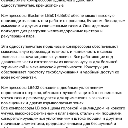
безмасляные компрессоры одинарного действия,
одноступенчатые, крейцкопфные.
Компрессоры Blackmer LB601/LB602 обеспечивают высокую
производительность при работе с пропаном, бутаном, безводным
аммиаком и другими сжиженными газами. Они идеально
подходят для разгрузки железнодорожных цистерн и
рекуперации пара.
Эти одноступенчатые поршневые компрессоры обеспечивают
максимальную производительность и надежность в самых
тяжелых эксплуатационных условиях. Все работающие под
давлением части изготовлены из ковкого чугуна для большей
термической и механической устойчивости. Конструкция
обеспечивает простоту техобслуживания и удобный доступ ко
всем компонентам.
Компрессоры LB602 оснащены двойным уплотнением
поршневого стержня, обладают лучшей защитой от возможных
утечек газа и рекомендуются для применения в закрытых
помещениях и других взрывоопасных зонах.
Все компрессоры LB оснащены головкой и цилиндром из ковкого
чугуна, высокоэффективными клапанами, стальными поршнями,
саморегулирующимися уплотнениями штока поршня и другими
прочными элементами, предназначенными для бесшумной и