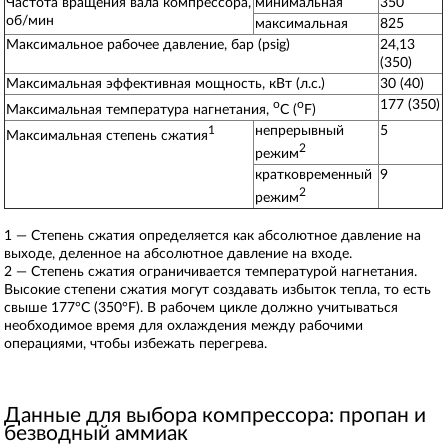
Частота вращения вала компрессора,
минимальная
350
об/мин
максимальная
825
Максимальное рабочее давление, бар (psig)
24,13
(350)
Максимальная эффективная мощность, кВт (л.с.)
30 (40)
177 (350)
о
o
Максимальная температура нагнетания,
С (
F)
непрерывный
5
1
Максимальная степень сжатия
2
режим
кратковременный
9
2
режим
1 — Степень сжатия определяется как абсолютное давление на
выходе, деленное на абсолютное давление на входе.
2 — Степень сжатия ограничивается температурой нагнетания.
Высокие степени сжатия могут создавать избыток тепла, то есть
свыше 177°C (350°F). В рабочем цикле должно учитываться
необходимое время для охлаждения между рабочими
операциями, чтобы избежать перегрева.
Данные для выбора компрессора: пропан и
безводный аммиак