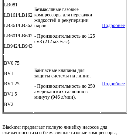
LB081
Безмасляные газовые
компрессоры для перекачки
LB161/LB162
жидкостей и рекуперации
LB361/LB362
Подробнее
паров.
LB601/LB602
- Производительность до 125
см3 (212 м3 /час).
LB942/LB943
BV0.75
Байпасные клапаны для
BV1
защиты системы на линии.
BV1.25
Подробнее
- Производительность до 250
американских галлонов в
BV1.5
минуту (946 л/мин).
BV2
Blackmer предлагает полную линейку насосов для
сжиженного газа и безмасляные газовые компрессоры,