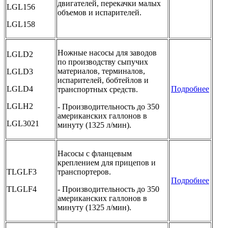
двигателей, перекачки малых
LGL156
объемов и испарителей.
LGL158
Ножные насосы для заводов
LGLD2
по производству сыпучих
материалов, терминалов,
LGLD3
испарителей, бобтейлов и
LGLD4
Подробнее
транспортных средств.
LGLH2
- Производительность до 350
американских галлонов в
LGL3021
минуту (1325 л/мин).
Насосы с фланцевым
креплением для прицепов и
TLGLF3
транспортеров.
Подробнее
TLGLF4
- Производительность до 350
американских галлонов в
минуту (1325 л/мин).